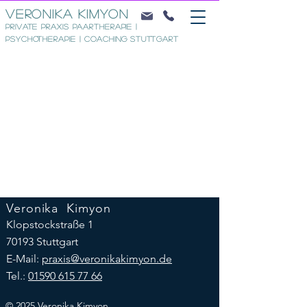
VERONIKA KIMYON
Private Praxis Paartherapie |
Psychotherapie | Coaching Stuttgart
Veronika Kimyon
Klopstockstraße 1
70193 Stuttgart
E-Mail:
praxis@veronikakimyon.de
Tel.:
01590 615 77 66
© 2025 Veronika Kimyon