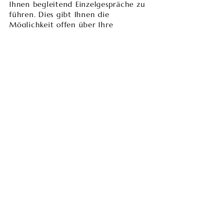
Ihnen begleitend Einzelgespräche zu
führen. Dies gibt Ihnen die
Möglichkeit offen über Ihre
Gedanken, Gefühle und Bedürfnisse
zu sprechen ohne Ihren Partner zu
verletzen oder von ihm
bewertet zu
werden.
​Durch meine Tätigkeit als
Heilpraktikerin für Psychotherapie
kann ich in den
Einzelgesprächen auf
hilfreiche
Therapieverfahren
zurückgreifen.
Bitte rufen Sie mich an oder
schreiben mir, wenn Sie Fragen
haben, einen Termin vereinbaren
möchten oder Sie kurz über ihr
Anliegen sprechen wollen. Ich freue
mich auf Ihren Anruf oder
Nachricht.